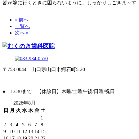
皆が嫁に行くときに困らないように、しっかりしごきま～す
« 前へ
一覧へ
次へ »
〒753-0044 山口県山口市鰐石町5-20
●：13:30まで 【休診日】木曜/土曜午後/日曜/祝日
2026年8月
日
月
火
水
木
金
土
1
2
3
4
5
6
7
8
9
10
11
12
13
14
15
16
17
18
19
20
21
22