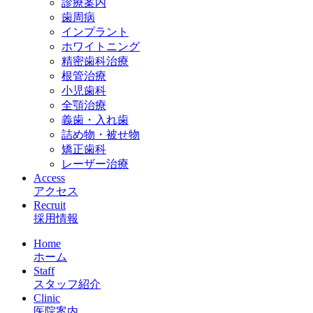
診療案内
歯周病
インプラント
ホワイトニング
精密歯科治療
根管治療
小児歯科
全顎治療
義歯・入れ歯
詰め物・被せ物
矯正歯科
レーザー治療
Access
アクセス
Recruit
採用情報
Home
ホーム
Staff
スタッフ紹介
Clinic
医院案内