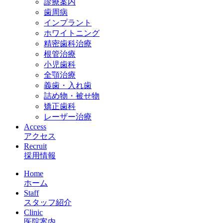
診療案内
歯周病
インプラント
ホワイトニング
精密歯科治療
根管治療
小児歯科
全顎治療
義歯・入れ歯
詰め物・被せ物
矯正歯科
レーザー治療
Access
アクセス
Recruit
採用情報
Home
ホーム
Staff
スタッフ紹介
Clinic
医院案内