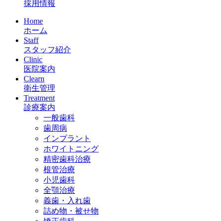
採用情報
Home
ホーム
Staff
スタッフ紹介
Clinic
医院案内
Clearn
衛生管理
Treatment
診療案内
一般歯科
歯周病
インプラント
ホワイトニング
精密歯科治療
根管治療
小児歯科
全顎治療
義歯・入れ歯
詰め物・被せ物