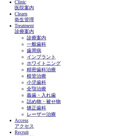
Clinic
医院案内
Clearn
衛生管理
Treatment
診療案内
診療案内
一般歯科
歯周病
インプラント
ホワイトニング
精密歯科治療
根管治療
小児歯科
全顎治療
義歯・入れ歯
詰め物・被せ物
矯正歯科
レーザー治療
Access
アクセス
Recruit