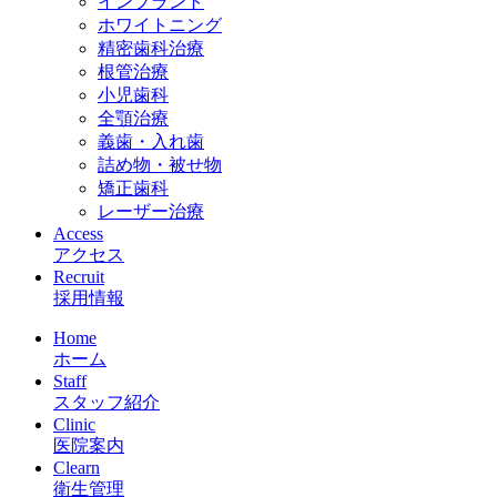
インプラント
ホワイトニング
精密歯科治療
根管治療
小児歯科
全顎治療
義歯・入れ歯
詰め物・被せ物
矯正歯科
レーザー治療
Access
アクセス
Recruit
採用情報
Home
ホーム
Staff
スタッフ紹介
Clinic
医院案内
Clearn
衛生管理