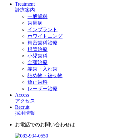
Treatment
診療案内
一般歯科
歯周病
インプラント
ホワイトニング
精密歯科治療
根管治療
小児歯科
全顎治療
義歯・入れ歯
詰め物・被せ物
矯正歯科
レーザー治療
Access
アクセス
Recruit
採用情報
お電話でのお問い合わせは