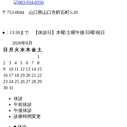
〒753-0044 山口県山口市鰐石町5-20
●：13:30まで 【休診日】木曜/土曜午後/日曜/祝日
2026年8月
日
月
火
水
木
金
土
1
2
3
4
5
6
7
8
9
10
11
12
13
14
15
16
17
18
19
20
21
22
23
24
25
26
27
28
29
30
31
休診
午前休診
午後休診
診療時間変更
■
休診