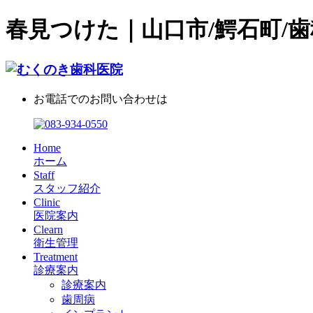
春見つけた｜山口市/鰐石町/歯
お電話でのお問い合わせは
Home
ホーム
Staff
スタッフ紹介
Clinic
医院案内
Clearn
衛生管理
Treatment
診療案内
診療案内
歯周病