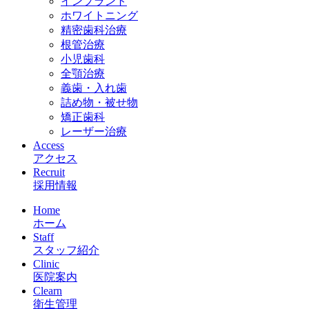
インプラント
ホワイトニング
精密歯科治療
根管治療
小児歯科
全顎治療
義歯・入れ歯
詰め物・被せ物
矯正歯科
レーザー治療
Access
アクセス
Recruit
採用情報
Home
ホーム
Staff
スタッフ紹介
Clinic
医院案内
Clearn
衛生管理