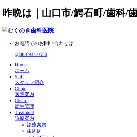
昨晩は｜山口市/鰐石町/歯科/
お電話でのお問い合わせは
Home
ホーム
Staff
スタッフ紹介
Clinic
医院案内
Clearn
衛生管理
Treatment
診療案内
診療案内
歯周病