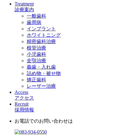
Treatment
診療案内
一般歯科
歯周病
インプラント
ホワイトニング
精密歯科治療
根管治療
小児歯科
全顎治療
義歯・入れ歯
詰め物・被せ物
矯正歯科
レーザー治療
Access
アクセス
Recruit
採用情報
お電話でのお問い合わせは