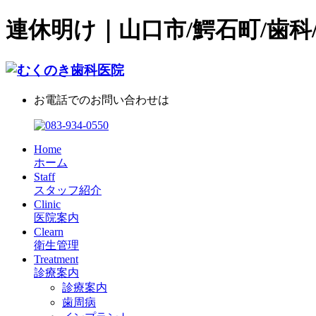
連休明け｜山口市/鰐石町/歯科
お電話でのお問い合わせは
Home
ホーム
Staff
スタッフ紹介
Clinic
医院案内
Clearn
衛生管理
Treatment
診療案内
診療案内
歯周病