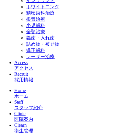
インプラント
ホワイトニング
精密歯科治療
根管治療
小児歯科
全顎治療
義歯・入れ歯
詰め物・被せ物
矯正歯科
レーザー治療
Access
アクセス
Recruit
採用情報
Home
ホーム
Staff
スタッフ紹介
Clinic
医院案内
Clearn
衛生管理