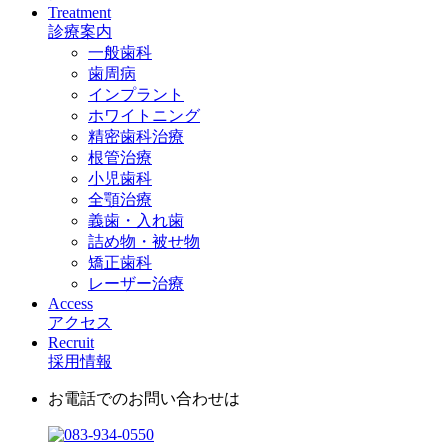
Treatment
診療案内
一般歯科
歯周病
インプラント
ホワイトニング
精密歯科治療
根管治療
小児歯科
全顎治療
義歯・入れ歯
詰め物・被せ物
矯正歯科
レーザー治療
Access
アクセス
Recruit
採用情報
お電話でのお問い合わせは