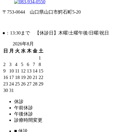
〒753-0044 山口県山口市鰐石町5-20
●：13:30まで 【休診日】木曜/土曜午後/日曜/祝日
2026年8月
日
月
火
水
木
金
土
1
2
3
4
5
6
7
8
9
10
11
12
13
14
15
16
17
18
19
20
21
22
23
24
25
26
27
28
29
30
31
休診
午前休診
午後休診
診療時間変更
■
休診