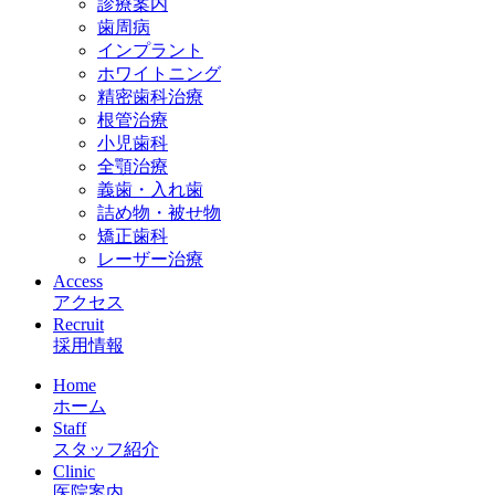
診療案内
歯周病
インプラント
ホワイトニング
精密歯科治療
根管治療
小児歯科
全顎治療
義歯・入れ歯
詰め物・被せ物
矯正歯科
レーザー治療
Access
アクセス
Recruit
採用情報
Home
ホーム
Staff
スタッフ紹介
Clinic
医院案内