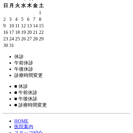
日
月
火
水
木
金
土
1
2
3
4
5
6
7
8
9
10
11
12
13
14
15
16
17
18
19
20
21
22
23
24
25
26
27
28
29
30
31
休診
午前休診
午後休診
診療時間変更
■
休診
■
午前休診
■
午後休診
■
診療時間変更
HOME
医院案内
スタッフ紹介