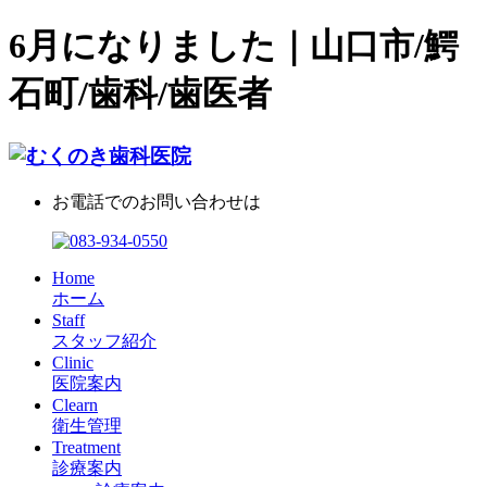
6月になりました｜山口市/鰐
石町/歯科/歯医者
お電話でのお問い合わせは
Home
ホーム
Staff
スタッフ紹介
Clinic
医院案内
Clearn
衛生管理
Treatment
診療案内