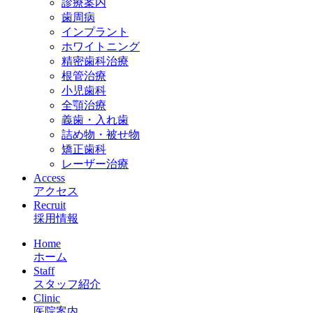
診療案内
歯周病
インプラント
ホワイトニング
精密歯科治療
根管治療
小児歯科
全顎治療
義歯・入れ歯
詰め物・被せ物
矯正歯科
レーザー治療
Access
アクセス
Recruit
採用情報
Home
ホーム
Staff
スタッフ紹介
Clinic
医院案内