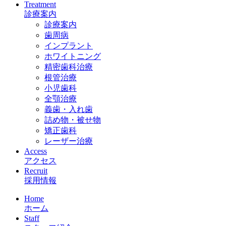
Treatment
診療案内
診療案内
歯周病
インプラント
ホワイトニング
精密歯科治療
根管治療
小児歯科
全顎治療
義歯・入れ歯
詰め物・被せ物
矯正歯科
レーザー治療
Access
アクセス
Recruit
採用情報
Home
ホーム
Staff