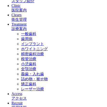
スタッフ紹介
Clinic
医院案内
Clearn
衛生管理
Treatment
診療案内
一般歯科
歯周病
インプラント
ホワイトニング
精密歯科治療
根管治療
小児歯科
全顎治療
義歯・入れ歯
詰め物・被せ物
矯正歯科
レーザー治療
Access
アクセス
Recruit