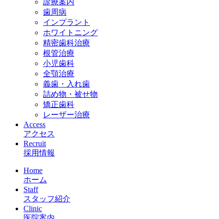
診療案内
歯周病
インプラント
ホワイトニング
精密歯科治療
根管治療
小児歯科
全顎治療
義歯・入れ歯
詰め物・被せ物
矯正歯科
レーザー治療
Access
アクセス
Recruit
採用情報
Home
ホーム
Staff
スタッフ紹介
Clinic
医院案内