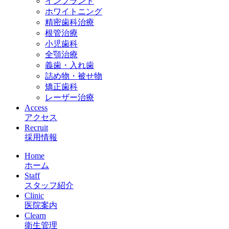
インプラント
ホワイトニング
精密歯科治療
根管治療
小児歯科
全顎治療
義歯・入れ歯
詰め物・被せ物
矯正歯科
レーザー治療
Access
アクセス
Recruit
採用情報
Home
ホーム
Staff
スタッフ紹介
Clinic
医院案内
Clearn
衛生管理