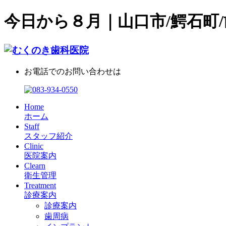
今日から８月｜山口市/鰐石町/
お電話でのお問い合わせは
Home
ホーム
Staff
スタッフ紹介
Clinic
医院案内
Clearn
衛生管理
Treatment
診療案内
診療案内
歯周病