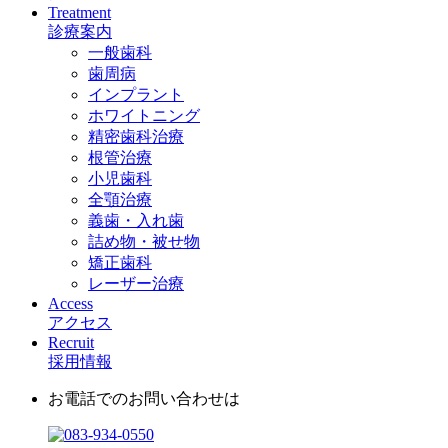
Treatment
診療案内
一般歯科
歯周病
インプラント
ホワイトニング
精密歯科治療
根管治療
小児歯科
全顎治療
義歯・入れ歯
詰め物・被せ物
矯正歯科
レーザー治療
Access
アクセス
Recruit
採用情報
お電話でのお問い合わせは