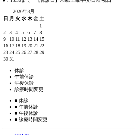
●：13:30まで 【休診日】木曜/土曜午後/日曜/祝日
2026年8月
日
月
火
水
木
金
土
1
2
3
4
5
6
7
8
9
10
11
12
13
14
15
16
17
18
19
20
21
22
23
24
25
26
27
28
29
30
31
休診
午前休診
午後休診
診療時間変更
■
休診
■
午前休診
■
午後休診
■
診療時間変更