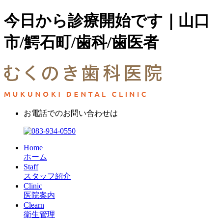
今日から診療開始です｜山口
市/鰐石町/歯科/歯医者
お電話でのお問い合わせは
Home
ホーム
Staff
スタッフ紹介
Clinic
医院案内
Clearn
衛生管理