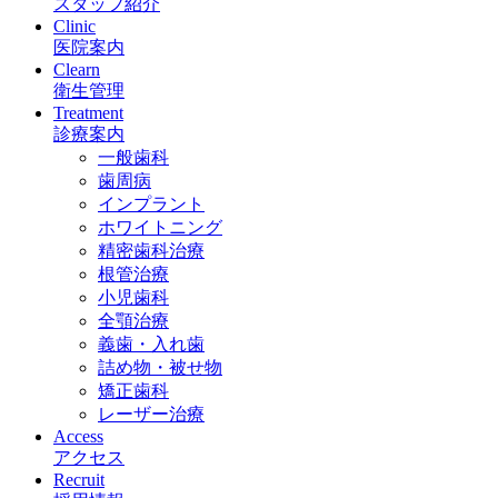
スタッフ紹介
Clinic
医院案内
Clearn
衛生管理
Treatment
診療案内
一般歯科
歯周病
インプラント
ホワイトニング
精密歯科治療
根管治療
小児歯科
全顎治療
義歯・入れ歯
詰め物・被せ物
矯正歯科
レーザー治療
Access
アクセス
Recruit