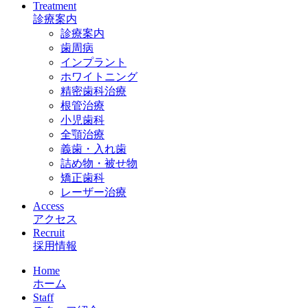
Treatment
診療案内
診療案内
歯周病
インプラント
ホワイトニング
精密歯科治療
根管治療
小児歯科
全顎治療
義歯・入れ歯
詰め物・被せ物
矯正歯科
レーザー治療
Access
アクセス
Recruit
採用情報
Home
ホーム
Staff