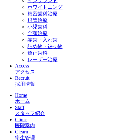
インプラント
ホワイトニング
精密歯科治療
根管治療
小児歯科
全顎治療
義歯・入れ歯
詰め物・被せ物
矯正歯科
レーザー治療
Access
アクセス
Recruit
採用情報
Home
ホーム
Staff
スタッフ紹介
Clinic
医院案内
Clearn
衛生管理