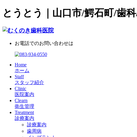
とうとう｜山口市/鰐石町/歯科
お電話でのお問い合わせは
Home
ホーム
Staff
スタッフ紹介
Clinic
医院案内
Clearn
衛生管理
Treatment
診療案内
診療案内
歯周病