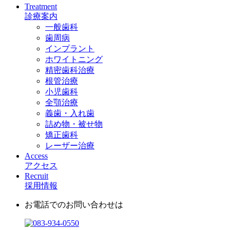
Treatment
診療案内
一般歯科
歯周病
インプラント
ホワイトニング
精密歯科治療
根管治療
小児歯科
全顎治療
義歯・入れ歯
詰め物・被せ物
矯正歯科
レーザー治療
Access
アクセス
Recruit
採用情報
お電話でのお問い合わせは