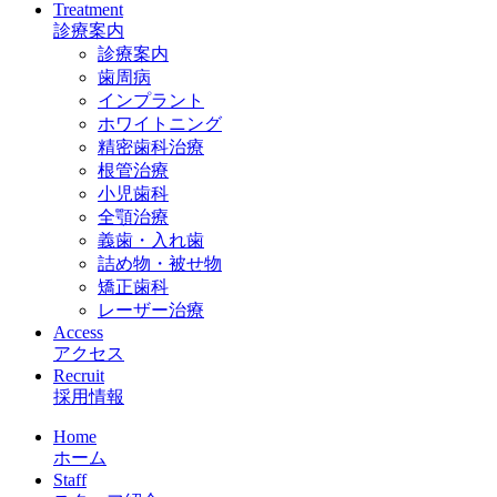
Treatment
診療案内
診療案内
歯周病
インプラント
ホワイトニング
精密歯科治療
根管治療
小児歯科
全顎治療
義歯・入れ歯
詰め物・被せ物
矯正歯科
レーザー治療
Access
アクセス
Recruit
採用情報
Home
ホーム
Staff