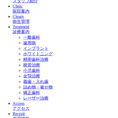
スタッフ紹介
Clinic
医院案内
Clearn
衛生管理
Treatment
診療案内
一般歯科
歯周病
インプラント
ホワイトニング
精密歯科治療
根管治療
小児歯科
全顎治療
義歯・入れ歯
詰め物・被せ物
矯正歯科
レーザー治療
Access
アクセス
Recruit