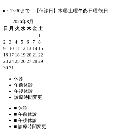
●：13:30まで 【休診日】木曜/土曜午後/日曜/祝日
2026年8月
日
月
火
水
木
金
土
1
2
3
4
5
6
7
8
9
10
11
12
13
14
15
16
17
18
19
20
21
22
23
24
25
26
27
28
29
30
31
休診
午前休診
午後休診
診療時間変更
■
休診
■
午前休診
■
午後休診
■
診療時間変更