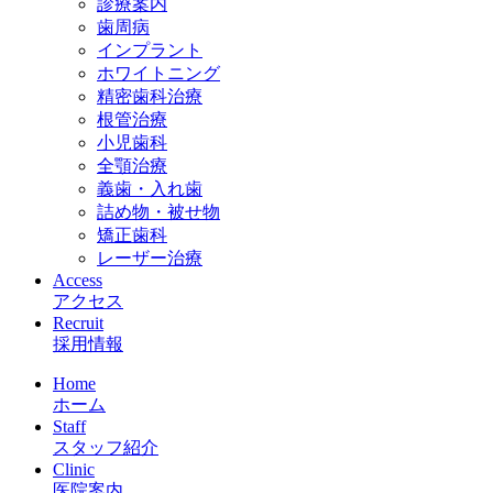
診療案内
歯周病
インプラント
ホワイトニング
精密歯科治療
根管治療
小児歯科
全顎治療
義歯・入れ歯
詰め物・被せ物
矯正歯科
レーザー治療
Access
アクセス
Recruit
採用情報
Home
ホーム
Staff
スタッフ紹介
Clinic
医院案内