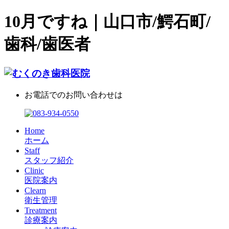
10月ですね｜山口市/鰐石町/
歯科/歯医者
お電話でのお問い合わせは
Home
ホーム
Staff
スタッフ紹介
Clinic
医院案内
Clearn
衛生管理
Treatment
診療案内