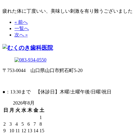
疲れた体に丁度いい、美味しい刺激を有り難うございました
« 前へ
一覧へ
次へ »
〒753-0044 山口県山口市鰐石町5-20
●：13:30まで 【休診日】木曜/土曜午後/日曜/祝日
2026年8月
日
月
火
水
木
金
土
1
2
3
4
5
6
7
8
9
10
11
12
13
14
15