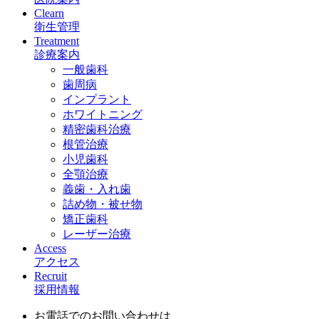
Clearn
衛生管理
Treatment
診療案内
一般歯科
歯周病
インプラント
ホワイトニング
精密歯科治療
根管治療
小児歯科
全顎治療
義歯・入れ歯
詰め物・被せ物
矯正歯科
レーザー治療
Access
アクセス
Recruit
採用情報
お電話でのお問い合わせは