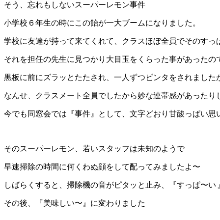
そう、忘れもしないスーパーレモン事件
小学校６年生の時にこの飴が一大ブームになりました。
学校に友達が持って来てくれて、クラスほぼ全員でそのすっ
それを担任の先生に見つかり大目玉をくらった事があったの
黒板に前にズラッとたたされ、一人ずつビンタをされました
なんせ、クラスメート全員でしたから妙な連帯感があったり
今でも同窓会では『事件』として、文字どおり甘酸っぱい思
そのスーパーレモン、若いスタッフは未知のようで
早速掃除の時間に何くわぬ顔をして配ってみましたよ〜
しばらくすると、掃除機の音がピタッと止み、『すっぱ〜い
その後、『美味しい〜』に変わりました