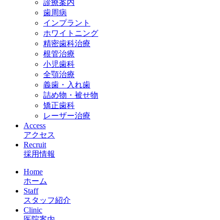
診療案内
歯周病
インプラント
ホワイトニング
精密歯科治療
根管治療
小児歯科
全顎治療
義歯・入れ歯
詰め物・被せ物
矯正歯科
レーザー治療
Access
アクセス
Recruit
採用情報
Home
ホーム
Staff
スタッフ紹介
Clinic
医院案内