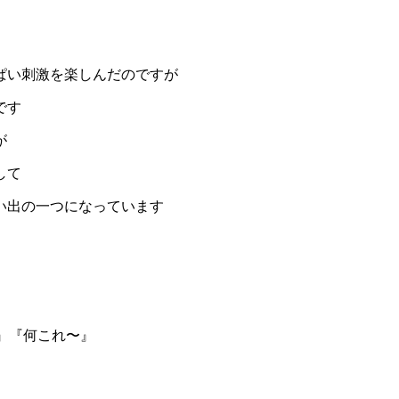
ぱい刺激を楽しんだのですが
です
が
して
い出の一つになっています
』『何これ〜』