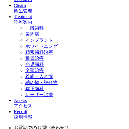
Clearn
衛生管理
Treatment
診療案内
一般歯科
歯周病
インプラント
ホワイトニング
精密歯科治療
根管治療
小児歯科
全顎治療
義歯・入れ歯
詰め物・被せ物
矯正歯科
レーザー治療
Access
アクセス
Recruit
採用情報
お電話でのお問い合わせは