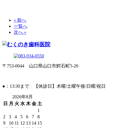
« 前へ
一覧へ
次へ »
〒753-0044 山口県山口市鰐石町5-20
●：13:30まで 【休診日】木曜/土曜午後/日曜/祝日
2026年8月
日
月
火
水
木
金
土
1
2
3
4
5
6
7
8
9
10
11
12
13
14
15