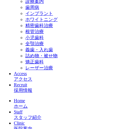
診療案内
歯周病
インプラント
ホワイトニング
精密歯科治療
根管治療
小児歯科
全顎治療
義歯・入れ歯
詰め物・被せ物
矯正歯科
レーザー治療
Access
アクセス
Recruit
採用情報
Home
ホーム
Staff
スタッフ紹介
Clinic
医院案内