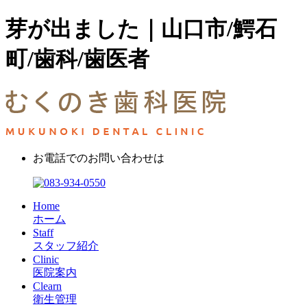
芽が出ました｜山口市/鰐石
町/歯科/歯医者
お電話でのお問い合わせは
Home
ホーム
Staff
スタッフ紹介
Clinic
医院案内
Clearn
衛生管理