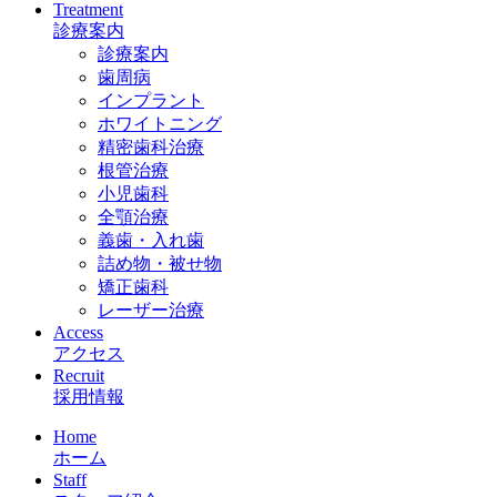
Treatment
診療案内
診療案内
歯周病
インプラント
ホワイトニング
精密歯科治療
根管治療
小児歯科
全顎治療
義歯・入れ歯
詰め物・被せ物
矯正歯科
レーザー治療
Access
アクセス
Recruit
採用情報
Home
ホーム
Staff