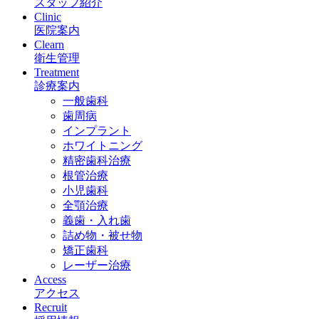
スタッフ紹介
Clinic
医院案内
Clearn
衛生管理
Treatment
診療案内
一般歯科
歯周病
インプラント
ホワイトニング
精密歯科治療
根管治療
小児歯科
全顎治療
義歯・入れ歯
詰め物・被せ物
矯正歯科
レーザー治療
Access
アクセス
Recruit