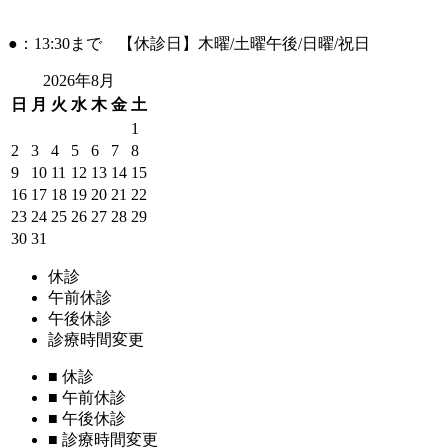
●：13:30まで 【休診日】木曜/土曜午後/日曜/祝日
2026年8月
日
月
火
水
木
金
土
1
2
3
4
5
6
7
8
9
10
11
12
13
14
15
16
17
18
19
20
21
22
23
24
25
26
27
28
29
30
31
休診
午前休診
午後休診
診療時間変更
■
休診
■
午前休診
■
午後休診
■
診療時間変更