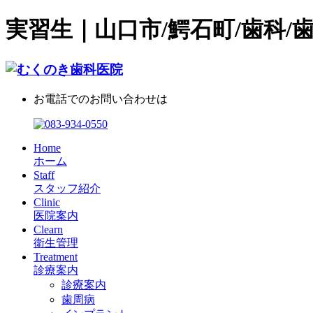
実習生｜山口市/鰐石町/歯科/
お電話でのお問い合わせは
Home
ホーム
Staff
スタッフ紹介
Clinic
医院案内
Clearn
衛生管理
Treatment
診療案内
診療案内
歯周病