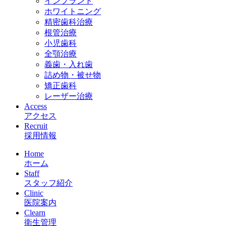
インプラント
ホワイトニング
精密歯科治療
根管治療
小児歯科
全顎治療
義歯・入れ歯
詰め物・被せ物
矯正歯科
レーザー治療
Access
アクセス
Recruit
採用情報
Home
ホーム
Staff
スタッフ紹介
Clinic
医院案内
Clearn
衛生管理