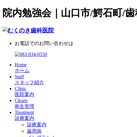
院内勉強会｜山口市/鰐石町/歯
お電話でのお問い合わせは
Home
ホーム
Staff
スタッフ紹介
Clinic
医院案内
Clearn
衛生管理
Treatment
診療案内
診療案内
歯周病