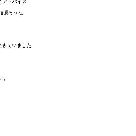
てアドバイス
頑張ろうね
てきていました
ます