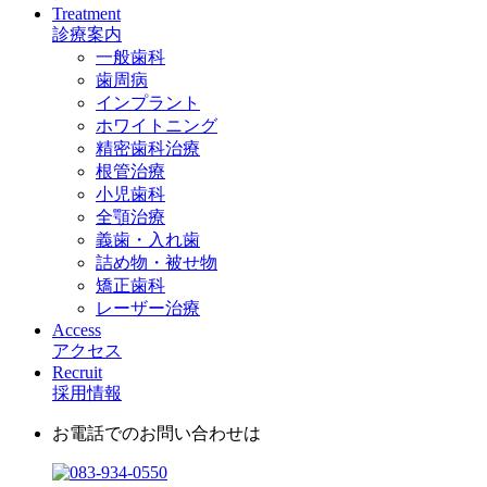
Treatment
診療案内
一般歯科
歯周病
インプラント
ホワイトニング
精密歯科治療
根管治療
小児歯科
全顎治療
義歯・入れ歯
詰め物・被せ物
矯正歯科
レーザー治療
Access
アクセス
Recruit
採用情報
お電話でのお問い合わせは