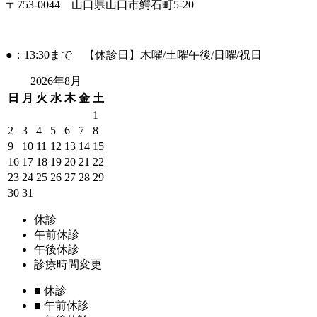
〒753-0044 山口県山口市鰐石町5-20
●：13:30まで 【休診日】木曜/土曜午後/日曜/祝日
2026年8月
日
月
火
水
木
金
土
1
2
3
4
5
6
7
8
9
10
11
12
13
14
15
16
17
18
19
20
21
22
23
24
25
26
27
28
29
30
31
休診
午前休診
午後休診
診療時間変更
■
休診
■
午前休診