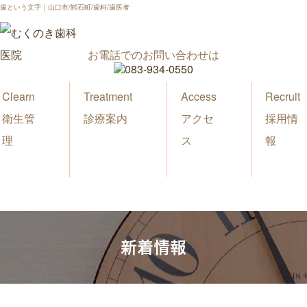
歯という文字｜山口市/鰐石町/歯科/歯医者
お電話でのお問い合わせは
Clearn
Treatment
Access
Recruit
衛生管
診療案内
アクセ
採用情
理
ス
報
新着情報