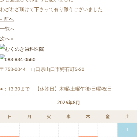
わざわざ届けて下さって有り難うございました
« 前へ
一覧へ
次へ »
〒753-0044 山口県山口市鰐石町5-20
●：13:30まで 【休診日】木曜/土曜午後/日曜/祝日
2026年8月
日
月
火
水
木
金
土
1