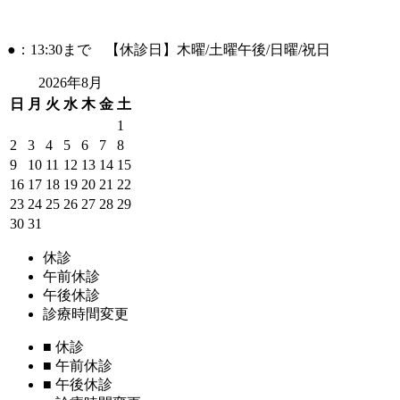
●：13:30まで 【休診日】木曜/土曜午後/日曜/祝日
2026年8月
日
月
火
水
木
金
土
1
2
3
4
5
6
7
8
9
10
11
12
13
14
15
16
17
18
19
20
21
22
23
24
25
26
27
28
29
30
31
休診
午前休診
午後休診
診療時間変更
■
休診
■
午前休診
■
午後休診