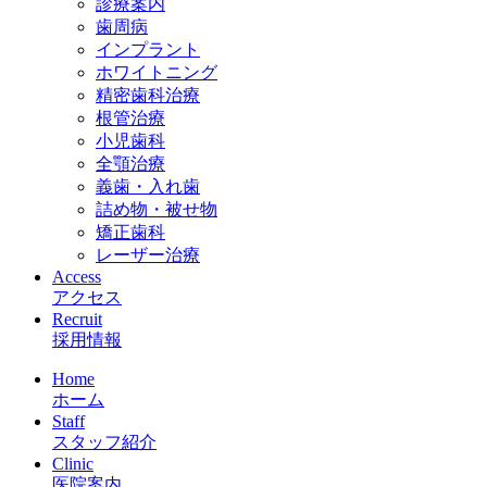
診療案内
歯周病
インプラント
ホワイトニング
精密歯科治療
根管治療
小児歯科
全顎治療
義歯・入れ歯
詰め物・被せ物
矯正歯科
レーザー治療
Access
アクセス
Recruit
採用情報
Home
ホーム
Staff
スタッフ紹介
Clinic
医院案内