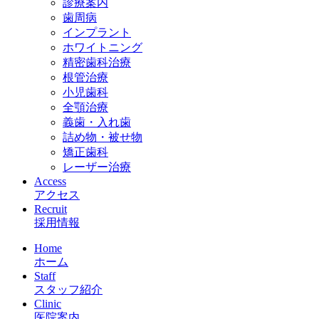
診療案内
歯周病
インプラント
ホワイトニング
精密歯科治療
根管治療
小児歯科
全顎治療
義歯・入れ歯
詰め物・被せ物
矯正歯科
レーザー治療
Access
アクセス
Recruit
採用情報
Home
ホーム
Staff
スタッフ紹介
Clinic
医院案内