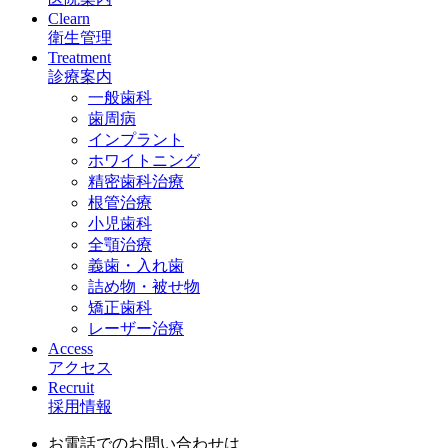
Clearn
衛生管理
Treatment
診療案内
一般歯科
歯周病
インプラント
ホワイトニング
精密歯科治療
根管治療
小児歯科
全顎治療
義歯・入れ歯
詰め物・被せ物
矯正歯科
レーザー治療
Access
アクセス
Recruit
採用情報
お電話でのお問い合わせは