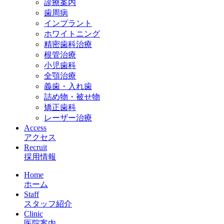
診療案内
歯周病
インプラント
ホワイトニング
精密歯科治療
根管治療
小児歯科
全顎治療
義歯・入れ歯
詰め物・被せ物
矯正歯科
レーザー治療
Access
アクセス
Recruit
採用情報
Home
ホーム
Staff
スタッフ紹介
Clinic
医院案内