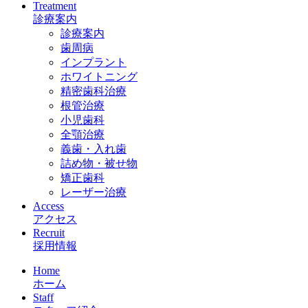
Treatment
診療案内
診療案内
歯周病
インプラント
ホワイトニング
精密歯科治療
根管治療
小児歯科
全顎治療
義歯・入れ歯
詰め物・被せ物
矯正歯科
レーザー治療
Access
アクセス
Recruit
採用情報
Home
ホーム
Staff