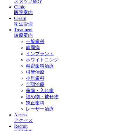
スタッフ紹介
Clinic
医院案内
Clearn
衛生管理
Treatment
診療案内
一般歯科
歯周病
インプラント
ホワイトニング
精密歯科治療
根管治療
小児歯科
全顎治療
義歯・入れ歯
詰め物・被せ物
矯正歯科
レーザー治療
Access
アクセス
Recruit