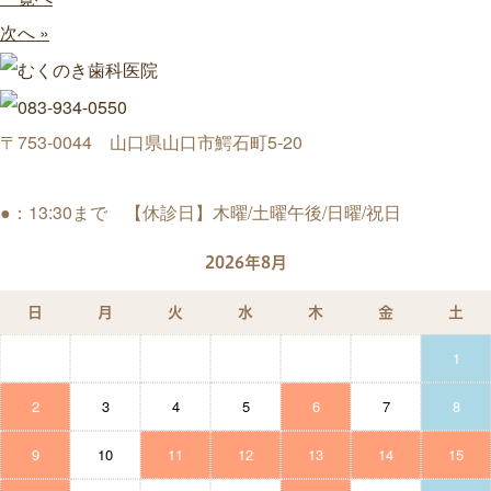
次へ »
〒753-0044 山口県山口市鰐石町5-20
●：13:30まで 【休診日】木曜/土曜午後/日曜/祝日
2026年8月
日
月
火
水
木
金
土
1
2
3
4
5
6
7
8
9
10
11
12
13
14
15