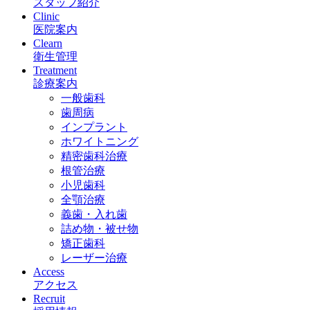
スタッフ紹介
Clinic
医院案内
Clearn
衛生管理
Treatment
診療案内
一般歯科
歯周病
インプラント
ホワイトニング
精密歯科治療
根管治療
小児歯科
全顎治療
義歯・入れ歯
詰め物・被せ物
矯正歯科
レーザー治療
Access
アクセス
Recruit