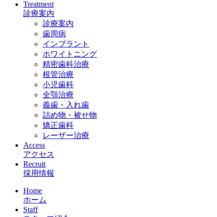
Treatment
診療案内
診療案内
歯周病
インプラント
ホワイトニング
精密歯科治療
根管治療
小児歯科
全顎治療
義歯・入れ歯
詰め物・被せ物
矯正歯科
レーザー治療
Access
アクセス
Recruit
採用情報
Home
ホーム
Staff