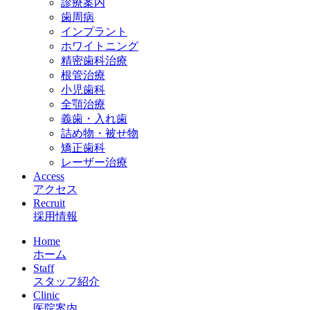
診療案内
歯周病
インプラント
ホワイトニング
精密歯科治療
根管治療
小児歯科
全顎治療
義歯・入れ歯
詰め物・被せ物
矯正歯科
レーザー治療
Access
アクセス
Recruit
採用情報
Home
ホーム
Staff
スタッフ紹介
Clinic
医院案内