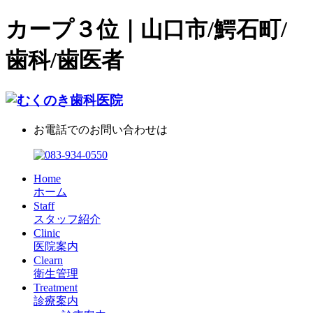
カープ３位｜山口市/鰐石町/
歯科/歯医者
お電話でのお問い合わせは
Home
ホーム
Staff
スタッフ紹介
Clinic
医院案内
Clearn
衛生管理
Treatment
診療案内