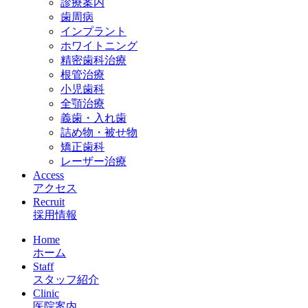
診療案内
歯周病
インプラント
ホワイトニング
精密歯科治療
根管治療
小児歯科
全顎治療
義歯・入れ歯
詰め物・被せ物
矯正歯科
レーザー治療
Access
アクセス
Recruit
採用情報
Home
ホーム
Staff
スタッフ紹介
Clinic
医院案内