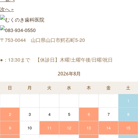
次へ »
〒753-0044 山口県山口市鰐石町5-20
●：13:30まで 【休診日】木曜/土曜午後/日曜/祝日
2026年8月
日
月
火
水
木
金
土
1
2
3
4
5
6
7
8
9
10
11
12
13
14
15