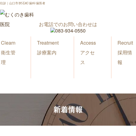
往診｜山口市/鰐石町/歯科/歯医者
お電話でのお問い合わせは
Clearn
Treatment
Access
Recruit
衛生管
診療案内
アクセ
採用情
理
ス
報
新着情報