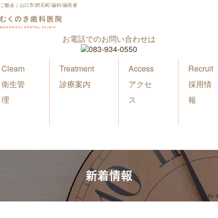
ご飯会｜山口市/鰐石町/歯科/歯医者
お電話でのお問い合わせは
Clearn
Treatment
Access
Recruit
衛生管
診療案内
アクセ
採用情
理
ス
報
新着情報