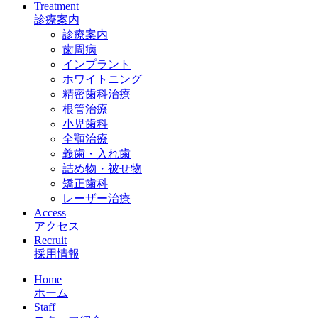
Treatment
診療案内
診療案内
歯周病
インプラント
ホワイトニング
精密歯科治療
根管治療
小児歯科
全顎治療
義歯・入れ歯
詰め物・被せ物
矯正歯科
レーザー治療
Access
アクセス
Recruit
採用情報
Home
ホーム
Staff