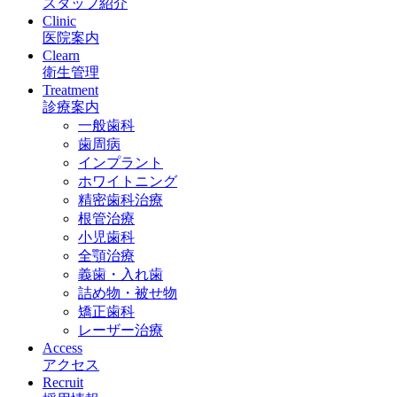
スタッフ紹介
Clinic
医院案内
Clearn
衛生管理
Treatment
診療案内
一般歯科
歯周病
インプラント
ホワイトニング
精密歯科治療
根管治療
小児歯科
全顎治療
義歯・入れ歯
詰め物・被せ物
矯正歯科
レーザー治療
Access
アクセス
Recruit