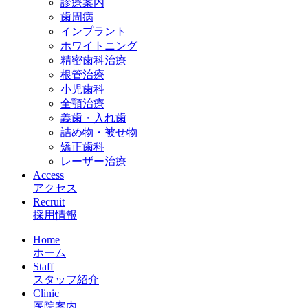
診療案内
歯周病
インプラント
ホワイトニング
精密歯科治療
根管治療
小児歯科
全顎治療
義歯・入れ歯
詰め物・被せ物
矯正歯科
レーザー治療
Access
アクセス
Recruit
採用情報
Home
ホーム
Staff
スタッフ紹介
Clinic
医院案内