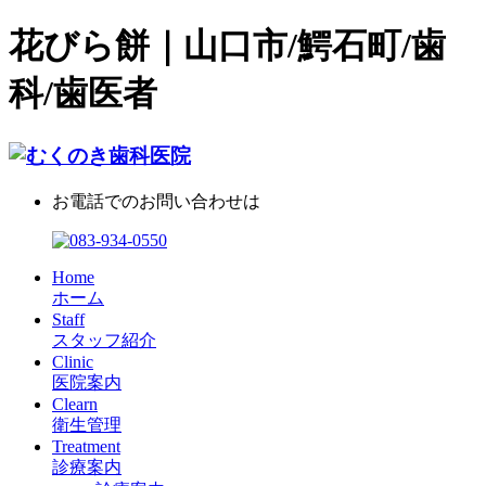
花びら餅｜山口市/鰐石町/歯
科/歯医者
お電話でのお問い合わせは
Home
ホーム
Staff
スタッフ紹介
Clinic
医院案内
Clearn
衛生管理
Treatment
診療案内