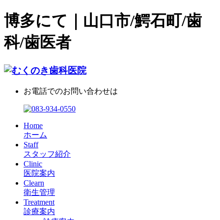
博多にて｜山口市/鰐石町/歯
科/歯医者
お電話でのお問い合わせは
Home
ホーム
Staff
スタッフ紹介
Clinic
医院案内
Clearn
衛生管理
Treatment
診療案内