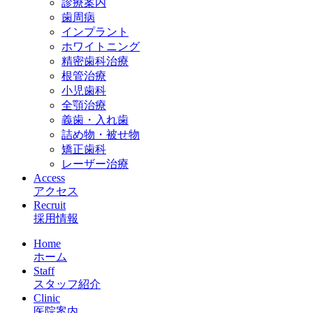
診療案内
歯周病
インプラント
ホワイトニング
精密歯科治療
根管治療
小児歯科
全顎治療
義歯・入れ歯
詰め物・被せ物
矯正歯科
レーザー治療
Access
アクセス
Recruit
採用情報
Home
ホーム
Staff
スタッフ紹介
Clinic
医院案内