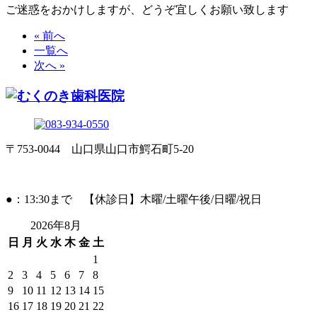
ご迷惑をおかけしますが、どうぞ宜しくお願い致します
« 前へ
一覧へ
次へ »
〒753-0044 山口県山口市鰐石町5-20
●：13:30まで 【休診日】木曜/土曜午後/日曜/祝日
2026年8月
日
月
火
水
木
金
土
1
2
3
4
5
6
7
8
9
10
11
12
13
14
15
16
17
18
19
20
21
22