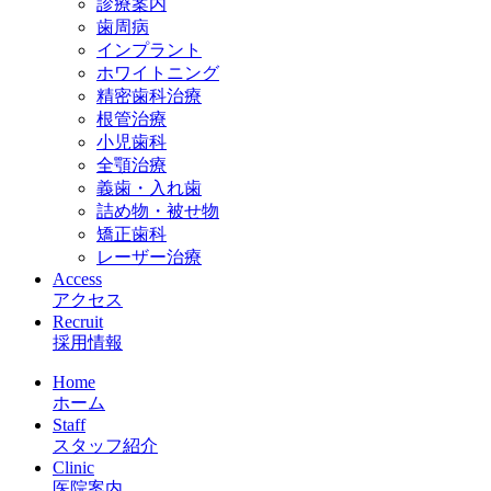
診療案内
歯周病
インプラント
ホワイトニング
精密歯科治療
根管治療
小児歯科
全顎治療
義歯・入れ歯
詰め物・被せ物
矯正歯科
レーザー治療
Access
アクセス
Recruit
採用情報
Home
ホーム
Staff
スタッフ紹介
Clinic
医院案内