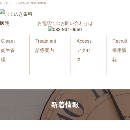
レシピ｜山口市/鰐石町/歯科/歯医者
お電話でのお問い合わせは
Clearn
Treatment
Access
Recruit
衛生管
診療案内
アクセ
採用情
理
ス
報
新着情報