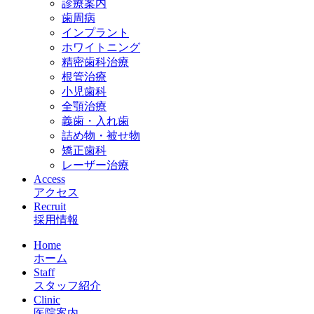
診療案内
歯周病
インプラント
ホワイトニング
精密歯科治療
根管治療
小児歯科
全顎治療
義歯・入れ歯
詰め物・被せ物
矯正歯科
レーザー治療
Access
アクセス
Recruit
採用情報
Home
ホーム
Staff
スタッフ紹介
Clinic
医院案内