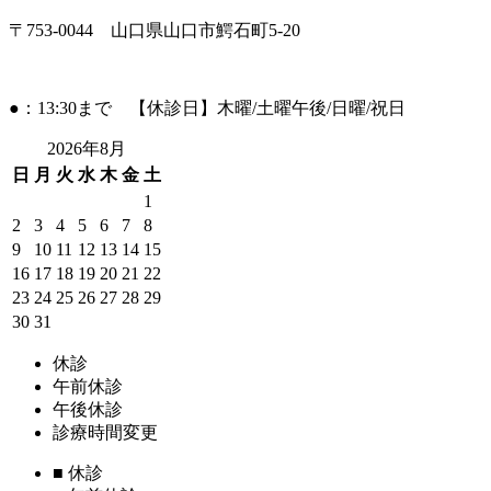
〒753-0044 山口県山口市鰐石町5-20
●：13:30まで 【休診日】木曜/土曜午後/日曜/祝日
2026年8月
日
月
火
水
木
金
土
1
2
3
4
5
6
7
8
9
10
11
12
13
14
15
16
17
18
19
20
21
22
23
24
25
26
27
28
29
30
31
休診
午前休診
午後休診
診療時間変更
■
休診