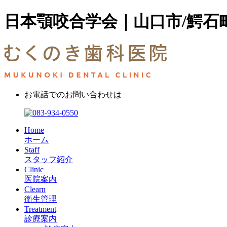
日本顎咬合学会｜山口市/鰐石町
お電話でのお問い合わせは
Home
ホーム
Staff
スタッフ紹介
Clinic
医院案内
Clearn
衛生管理
Treatment
診療案内