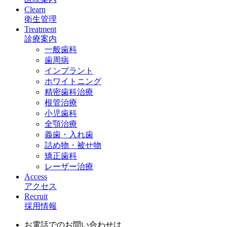
Clearn
衛生管理
Treatment
診療案内
一般歯科
歯周病
インプラント
ホワイトニング
精密歯科治療
根管治療
小児歯科
全顎治療
義歯・入れ歯
詰め物・被せ物
矯正歯科
レーザー治療
Access
アクセス
Recruit
採用情報
お電話でのお問い合わせは