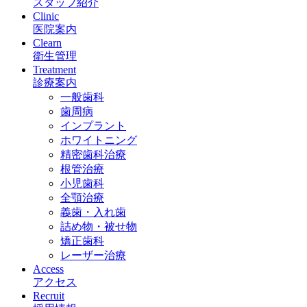
スタッフ紹介
Clinic
医院案内
Clearn
衛生管理
Treatment
診療案内
一般歯科
歯周病
インプラント
ホワイトニング
精密歯科治療
根管治療
小児歯科
全顎治療
義歯・入れ歯
詰め物・被せ物
矯正歯科
レーザー治療
Access
アクセス
Recruit