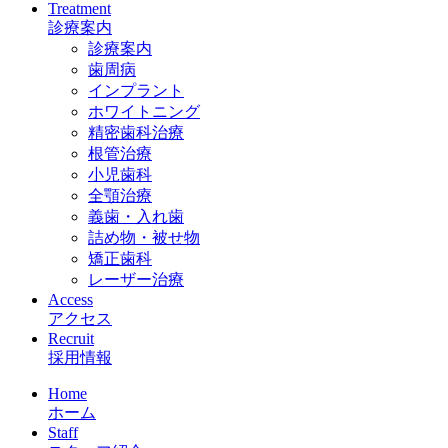
Treatment
診療案内
診療案内
歯周病
インプラント
ホワイトニング
精密歯科治療
根管治療
小児歯科
全顎治療
義歯・入れ歯
詰め物・被せ物
矯正歯科
レーザー治療
Access
アクセス
Recruit
採用情報
Home
ホーム
Staff