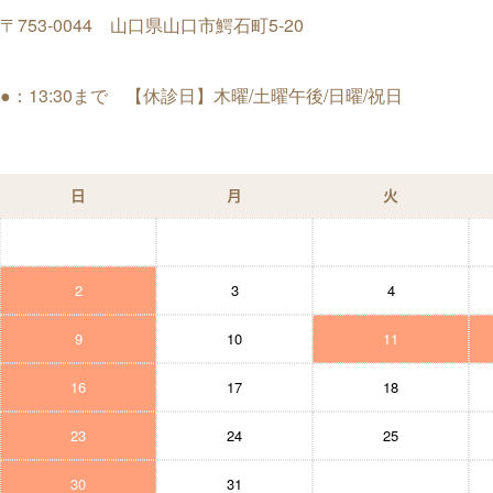
〒753-0044 山口県山口市鰐石町5-20
●：13:30まで 【休診日】木曜/土曜午後/日曜/祝日
日
月
火
2
3
4
9
10
11
16
17
18
23
24
25
30
31