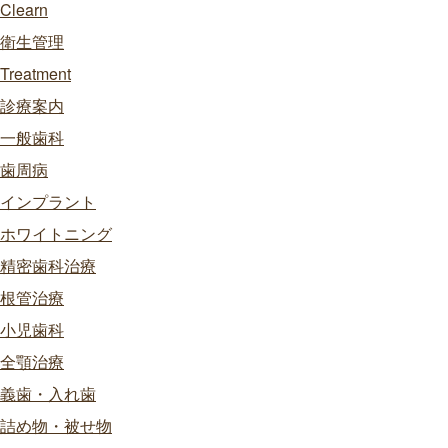
Clearn
衛生管理
Treatment
診療案内
一般歯科
歯周病
インプラント
ホワイトニング
精密歯科治療
根管治療
小児歯科
全顎治療
義歯・入れ歯
詰め物・被せ物