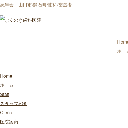
忘年会｜山口市/鰐石町/歯科/歯医者
Hom
ホー
Home
ホーム
Staff
スタッフ紹介
Clinic
医院案内