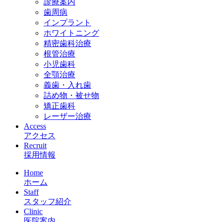
診療案内
歯周病
インプラント
ホワイトニング
精密歯科治療
根管治療
小児歯科
全顎治療
義歯・入れ歯
詰め物・被せ物
矯正歯科
レーザー治療
Access
アクセス
Recruit
採用情報
Home
ホーム
Staff
スタッフ紹介
Clinic
医院案内