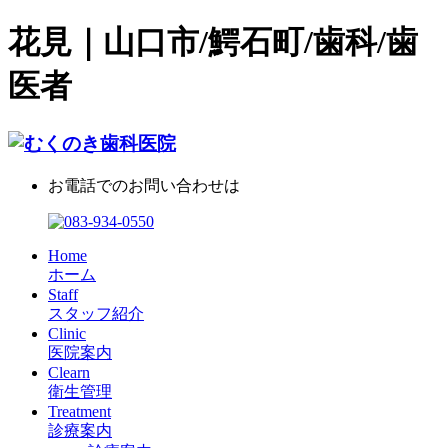
花見｜山口市/鰐石町/歯科/歯
医者
お電話でのお問い合わせは
Home
ホーム
Staff
スタッフ紹介
Clinic
医院案内
Clearn
衛生管理
Treatment
診療案内