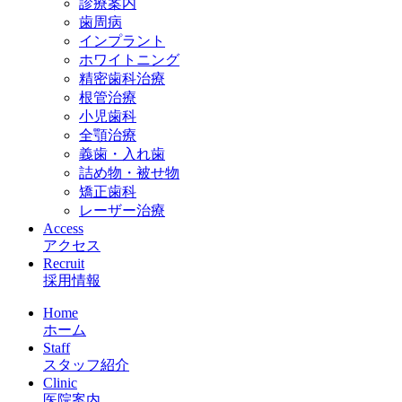
診療案内
歯周病
インプラント
ホワイトニング
精密歯科治療
根管治療
小児歯科
全顎治療
義歯・入れ歯
詰め物・被せ物
矯正歯科
レーザー治療
Access
アクセス
Recruit
採用情報
Home
ホーム
Staff
スタッフ紹介
Clinic
医院案内