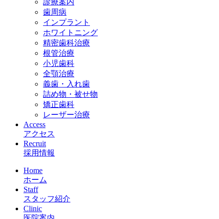
診療案内
歯周病
インプラント
ホワイトニング
精密歯科治療
根管治療
小児歯科
全顎治療
義歯・入れ歯
詰め物・被せ物
矯正歯科
レーザー治療
Access
アクセス
Recruit
採用情報
Home
ホーム
Staff
スタッフ紹介
Clinic
医院案内