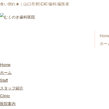
食い倒れ★｜山口市/鰐石町/歯科/歯医者
Hom
ホー
Home
ホーム
Staff
スタッフ紹介
Clinic
医院案内