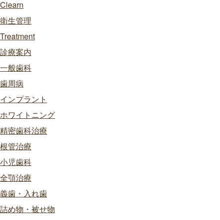
Clearn
衛生管理
Treatment
診療案内
一般歯科
歯周病
インプラント
ホワイトニング
精密歯科治療
根管治療
小児歯科
全顎治療
義歯・入れ歯
詰め物・被せ物