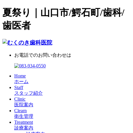
夏祭り｜山口市/鰐石町/歯科/
歯医者
お電話でのお問い合わせは
Home
ホーム
Staff
スタッフ紹介
Clinic
医院案内
Clearn
衛生管理
Treatment
診療案内