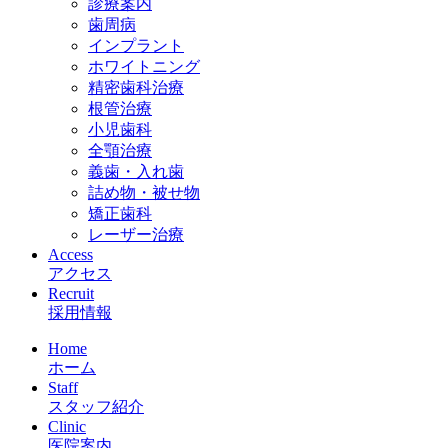
診療案内
歯周病
インプラント
ホワイトニング
精密歯科治療
根管治療
小児歯科
全顎治療
義歯・入れ歯
詰め物・被せ物
矯正歯科
レーザー治療
Access
アクセス
Recruit
採用情報
Home
ホーム
Staff
スタッフ紹介
Clinic
医院案内