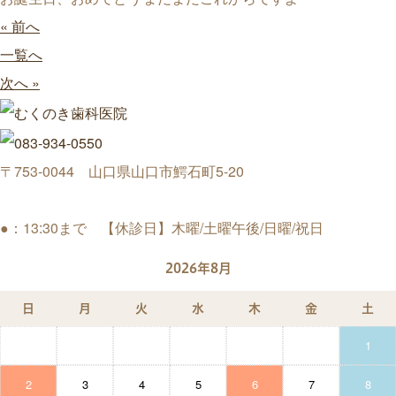
« 前へ
一覧へ
次へ »
〒753-0044 山口県山口市鰐石町5-20
●：13:30まで 【休診日】木曜/土曜午後/日曜/祝日
2026年8月
日
月
火
水
木
金
土
1
2
3
4
5
6
7
8