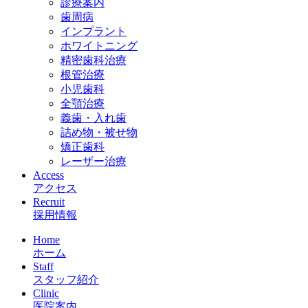
診療案内
歯周病
インプラント
ホワイトニング
精密歯科治療
根管治療
小児歯科
全顎治療
義歯・入れ歯
詰め物・被せ物
矯正歯科
レーザー治療
Access
アクセス
Recruit
採用情報
Home
ホーム
Staff
スタッフ紹介
Clinic
医院案内