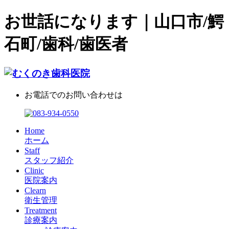
お世話になります｜山口市/鰐
石町/歯科/歯医者
お電話でのお問い合わせは
Home
ホーム
Staff
スタッフ紹介
Clinic
医院案内
Clearn
衛生管理
Treatment
診療案内