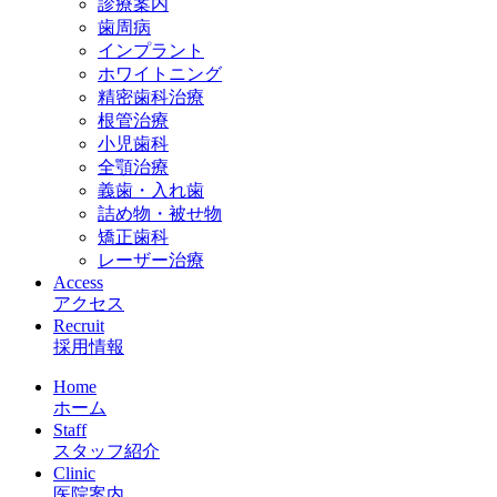
診療案内
歯周病
インプラント
ホワイトニング
精密歯科治療
根管治療
小児歯科
全顎治療
義歯・入れ歯
詰め物・被せ物
矯正歯科
レーザー治療
Access
アクセス
Recruit
採用情報
Home
ホーム
Staff
スタッフ紹介
Clinic
医院案内