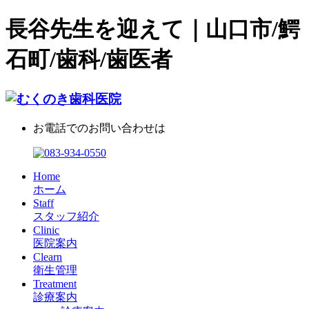
長谷先生を迎えて｜山口市/鰐
石町/歯科/歯医者
お電話でのお問い合わせは
Home
ホーム
Staff
スタッフ紹介
Clinic
医院案内
Clearn
衛生管理
Treatment
診療案内