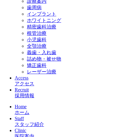
診療案内
歯周病
インプラント
ホワイトニング
精密歯科治療
根管治療
小児歯科
全顎治療
義歯・入れ歯
詰め物・被せ物
矯正歯科
レーザー治療
Access
アクセス
Recruit
採用情報
Home
ホーム
Staff
スタッフ紹介
Clinic
医院案内