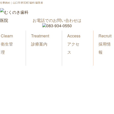
仕事納め｜山口市/鰐石町/歯科/歯医者
お電話でのお問い合わせは
Clearn
Treatment
Access
Recruit
衛生管
診療案内
アクセ
採用情
理
ス
報
新着情報