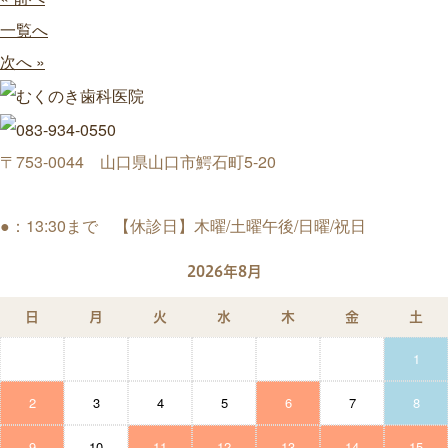
一覧へ
次へ »
〒753-0044 山口県山口市鰐石町5-20
●：13:30まで 【休診日】木曜/土曜午後/日曜/祝日
2026年8月
日
月
火
水
木
金
土
1
2
3
4
5
6
7
8
9
10
11
12
13
14
15