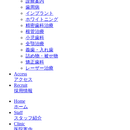
診療案内
歯周病
インプラント
ホワイトニング
精密歯科治療
根管治療
小児歯科
全顎治療
義歯・入れ歯
詰め物・被せ物
矯正歯科
レーザー治療
Access
アクセス
Recruit
採用情報
Home
ホーム
Staff
スタッフ紹介
Clinic
医院案内